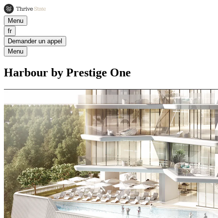
Menu
fr
Demander un appel
Menu
Harbour by Prestige One