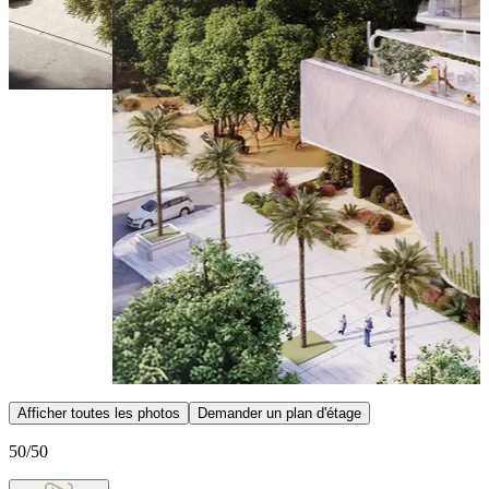
Item
Afficher toutes les photos
Demander un plan d'étage
1
of
50/50
11