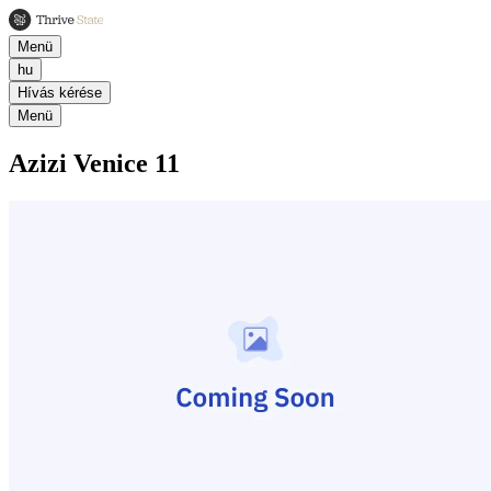
Menü
hu
Hívás kérése
Menü
Azizi Venice 11