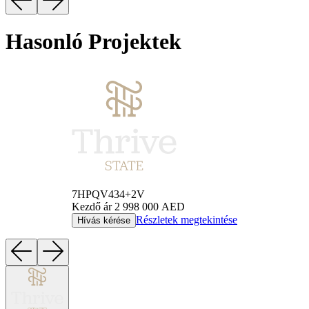
Hasonló Projektek
7HPQV434+2V
Kezdő ár
2 998 000 AED
Részletek megtekintése
Hívás kérése
Item
1
of
4