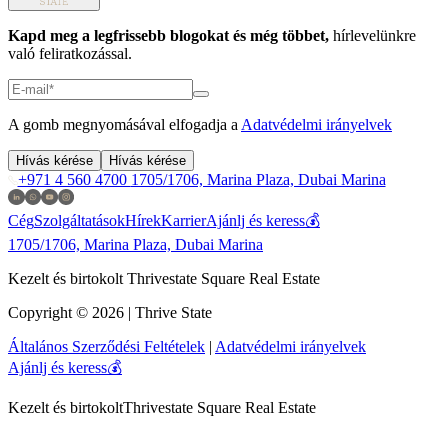
Kapd meg a legfrissebb blogokat és még többet,
hírlevelünkre
való feliratkozással.
A gomb megnyomásával elfogadja a
Adatvédelmi irányelvek
Hívás kérése
Hívás kérése
+971 4 560 4700
1705/1706, Marina Plaza, Dubai Marina
Cég
Szolgáltatások
Hírek
Karrier
Ajánlj és keress💰
1705/1706, Marina Plaza, Dubai Marina
Kezelt és birtokolt Thrivestate Square Real Estate
Copyright © 2026 | Thrive State
Általános Szerződési Feltételek
|
Adatvédelmi irányelvek
Ajánlj és keress💰
Kezelt és birtokolt
Thrivestate Square Real Estate