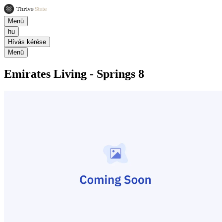
Menü
hu
Hívás kérése
Menü
Emirates Living - Springs 8