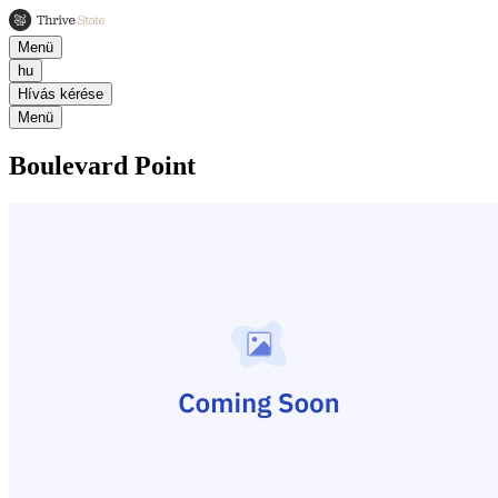
Menü
hu
Hívás kérése
Menü
Boulevard Point