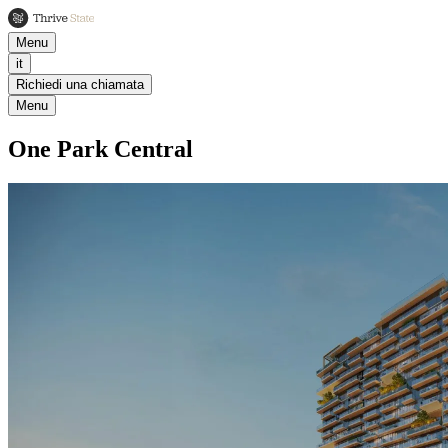
Menu
it
Richiedi una chiamata
Menu
One Park Central