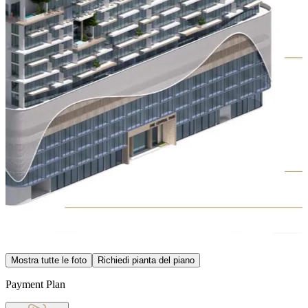
Item
Mostra tutte le foto
Richiedi pianta del piano
1
of
Payment Plan
40