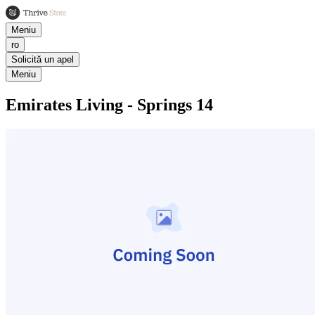
Meniu
ro
Solicită un apel
Meniu
Emirates Living - Springs 14