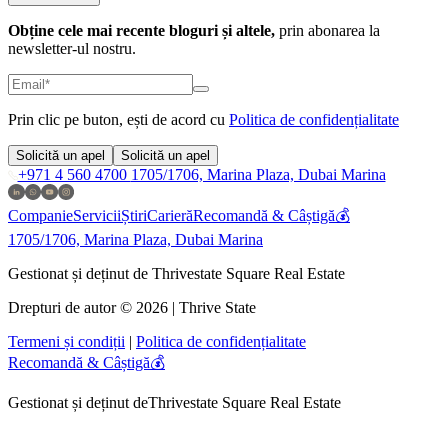
Obține cele mai recente bloguri și altele,
prin abonarea la
newsletter-ul nostru.
Prin clic pe buton, ești de acord cu
Politica de confidențialitate
Solicită un apel
Solicită un apel
+971 4 560 4700
1705/1706, Marina Plaza, Dubai Marina
Companie
Servicii
Știri
Carieră
Recomandă & Câștigă💰
1705/1706, Marina Plaza, Dubai Marina
Gestionat și deținut de Thrivestate Square Real Estate
Drepturi de autor © 2026 | Thrive State
Termeni și condiții
|
Politica de confidențialitate
Recomandă & Câștigă💰
Gestionat și deținut de
Thrivestate Square Real Estate