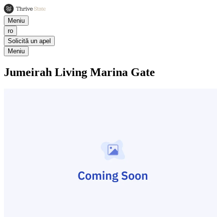
Meniu
ro
Solicită un apel
Meniu
Jumeirah Living Marina Gate