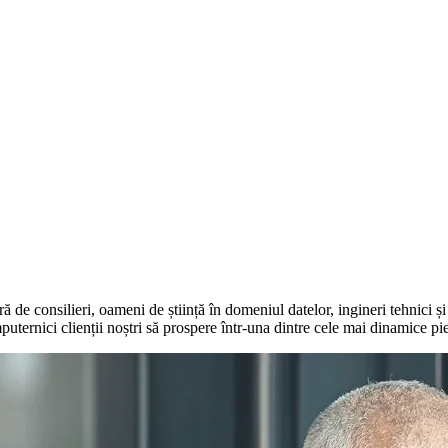
ră de consilieri, oameni de știință în domeniul datelor, ingineri tehnici ș
ternici clienții noștri să prospere într-una dintre cele mai dinamice pi