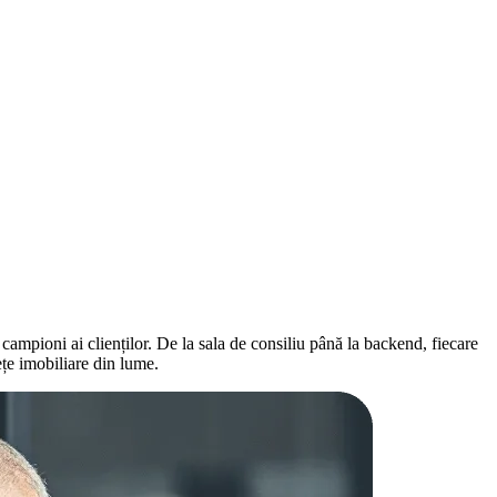
i campioni ai clienților. De la sala de consiliu până la backend, fiecare
ețe imobiliare din lume.