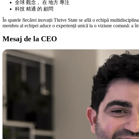
全球 觀念， 在 地方 專注
科技 精通 的 顧問
În spatele fiecărei inovații Thrive State se află o echipă multidisciplina
membru al echipei aduce o experiență unică la o viziune comună: a împu
Mesaj de la CEO