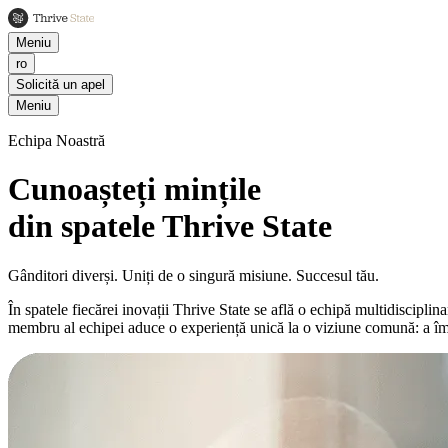
Meniu
ro
Solicită un apel
Meniu
Echipa Noastră
Cunoașteți mințile
din spatele Thrive State
Gânditori diverși. Uniți de o singură misiune. Succesul tău.
În spatele fiecărei inovații Thrive State se află o echipă multidisciplina
membru al echipei aduce o experiență unică la o viziune comună: a împu