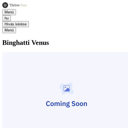
Menü
hu
Hívás kérése
Menü
Binghatti Venus