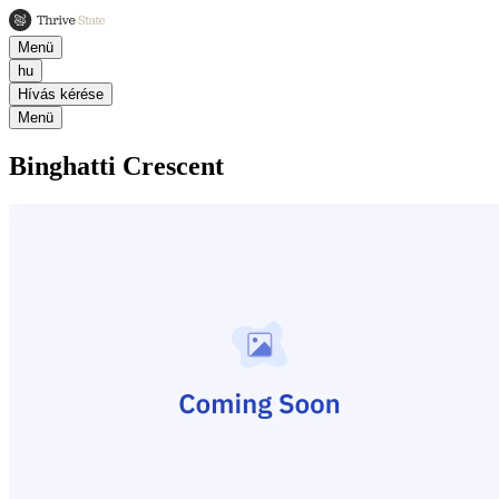
Menü
hu
Hívás kérése
Menü
Binghatti Crescent